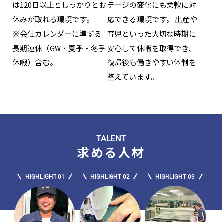
は120日以上としっかりとお
テージの変化にも柔軟に対
休みが取れる環境です。
応できる環境です。 出産や
※会仕カレンダーに準ずる
育児といった大切な時期に
長期連休（GW・夏季・冬季
安心して休暇を取得でき、
休暇）含む。
復帰後も働きやすい体制を
整えています。
TALENT
求める人材
HIGHLIGHT 01
HIGHLIGHT 02
HIGHLIGHT 03