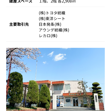
建屋スペース
１階、2階 各2,908㎡
(株)トヨタ紡織
(株)東洋シート
主要取引先
日本発条(株)
アウンデ紡織(株)
レカロ(株)